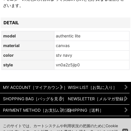
ざいます。
DETAIL
model
authentic lite
material
canvas
color
stv navy
style
vn0a2z5jip0
MY ACCOUNT［マイアカウント］
WISH LIST［お気に入り］
SHOPPING BAG［バッグを見る］
NEWSLETTER［メルマガ登録］
PAYMENT METHOD［お支払い方法］
SHIPPING［送料］
RETURNS［返品/交換について］
PRIVACY POLICY［プライバシ
このサイトでは、カートシステムや利用状況の把握のためにCookie