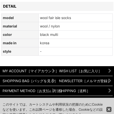
DETAIL
model
wool fair isle socks
material
wool / nylon
color
black multi
made in
korea
style
-
MY ACCOUNT［マイアカウント］
WISH LIST［お気に入り］
SHOPPING BAG［バッグを見る］
NEWSLETTER［メルマガ登録］
PAYMENT METHOD［お支払い方法］
SHIPPING［送料］
RETURNS［返品/交換について］
PRIVACY POLICY［プライバシ
このサイトでは、カートシステムや利用状況の把握のためにCookie
などを使います。これ以降ページを遷移した場合、Cookieなどの設
CALENDER［営業日カレンダー］
CONTACT［お問い合わせ］