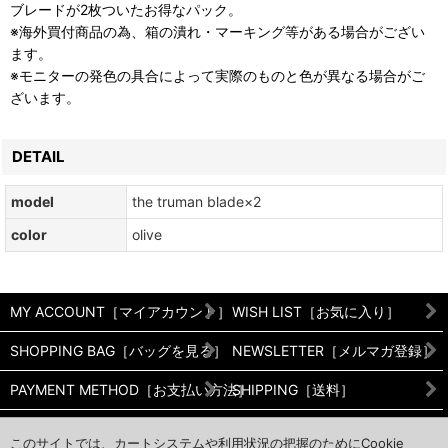
ブレードが2枚ついたお得なパック。
※海外買付商品の為、箱の潰れ・マーキング等がある場合がござい
ます。
※モニターの発色の具合によって実際のものと色が異なる場合がご
ざいます。
DETAIL
model
the truman blade×2
color
olive
MY ACCOUNT［マイアカウント］
WISH LIST［お気に入り］
SHOPPING BAG［バッグを見る］
NEWSLETTER［メルマガ登録］
PAYMENT METHOD［お支払い方法］
SHIPPING［送料］
RETURNS［返品/交換について］
PRIVACY POLICY［プライバシ
このサイトでは、カートシステムや利用状況の把握のためにCookie