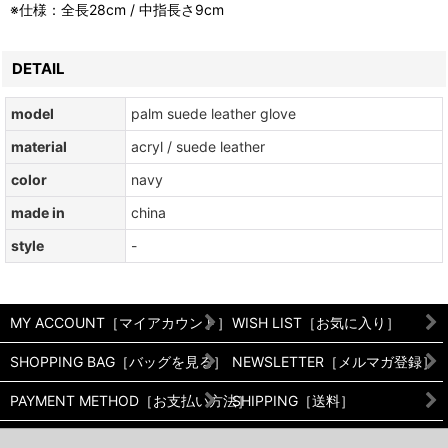
※仕様：全長28cm / 中指長さ9cm
DETAIL
model
palm suede leather glove
material
acryl / suede leather
color
navy
made in
china
style
-
MY ACCOUNT［マイアカウント］
WISH LIST［お気に入り］
SHOPPING BAG［バッグを見る］
NEWSLETTER［メルマガ登録］
PAYMENT METHOD［お支払い方法］
SHIPPING［送料］
RETURNS［返品/交換について］
PRIVACY POLICY［プライバシ