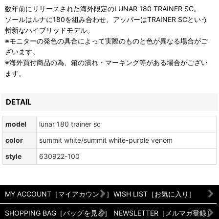
数年前にリリースされた海外限定のLUNAR 180 TRAINER SC。
ソールはルナに180を組み合わせ、アッパーはTRAINER SCという
斬新なハイブリッドモデル。
※モニターの発色の具合によって実際のものと色が異なる場合がご
ざいます。
※海外買付商品の為、箱の潰れ・マーキング等がある場合がござい
ます。
DETAIL
model
lunar 180 trainer sc
color
summit white/summit white-purple venom
style
630922-100
MY ACCOUNT［マイアカウント］
WISH LIST［お気に入り］
SHOPPING BAG［バッグを見る］
NEWSLETTER［メルマガ登録］