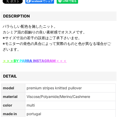
Facebookでシェア
DESCRIPTION
パラらしい配色を施したニット。
カシミア混の肌触りの良い素材感でオススメです。
※サイズ寸法の若干の誤差はご了承下さいませ。
※モニターの発色の具合によって実際のものと色が異なる場合がご
ざいます。
＞
＞
＞
B
Y
P
A
R
R
A
I
N
S
T
A
G
R
A
M
＜
＜
＜
DETAIL
model
premium stripes knitted pullover
material
Viscose/Polyamide/Merino/Cashmere
color
multi
made in
portugal