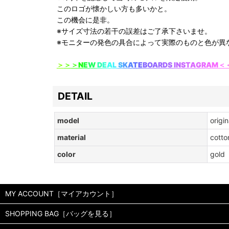
このロゴが懐かしい方も多いかと。
この機会に是非。
※サイズ寸法の若干の誤差はご了承下さいませ。
※モニターの発色の具合によって実際のものと色が異
＞
＞
＞
N
E
W
D
E
A
L
S
K
A
T
E
B
O
A
R
D
S
I
N
S
T
A
G
R
A
M
＜
DETAIL
model
origi
material
cotto
color
gold
MY ACCOUNT［マイアカウント］
SHOPPING BAG［バッグを見る］