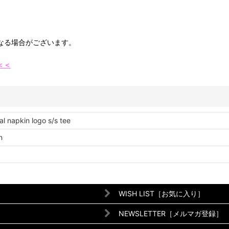
なる場合がございます。
＜
＜
nal napkin logo s/s tee
n
WISH LIST［お気に入り］
NEWSLETTER［メルマガ登録］