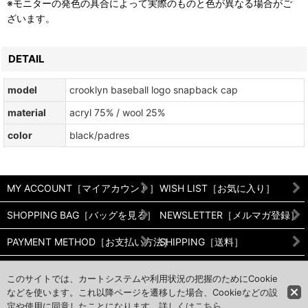
※モニターの発色の具合によって実際のものと色が異なる場合がご
ざいます。
DETAIL
model
crooklyn baseball logo snapback cap
material
acryl 75% / wool 25%
color
black/padres
MY ACCOUNT［マイアカウント］
WISH LIST［お気に入り］
SHOPPING BAG［バッグを見る］
NEWSLETTER［メルマガ登録］
PAYMENT METHOD［お支払い方法］
SHIPPING［送料］
RETURNS［返品/交換について］
PRIVACY POLICY［プライバシ
このサイトでは、カートシステムや利用状況の把握のためにCookie
などを使います。これ以降ページを遷移した場合、Cookieなどの設
CALENDER［営業日カレンダー］
CONTACT［お問い合わせ］
定や使用に同意したことになります。詳しくは
こちら