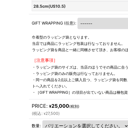
28.5cm(US10.5)
GIFT WRAPPING
(任意)
:
巾着型のラッピング袋となります。
当店では商品にラッピング包装は行なっておりません。
ラッピング袋を商品と一緒に同梱させて頂き、お客様の
［注意事項］
・ラッピング袋のサイズは、当店のほうでその商品に合
・ラッピング袋のみの販売は行なっておりません。
・同一の商品を2点以上ご購入且つ、ラッピング袋を同数
トへ入れてください。
・［GIFT WRAPPING］の項目が出ていない商品は梱
PRICE
:
25,000
¥
(税別)
(
税込
:
27,500
)
¥
数量
: