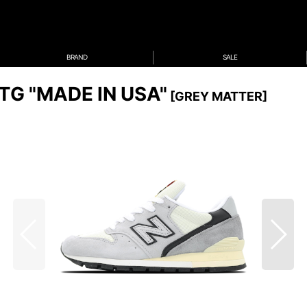
BRAND
SALE
G "MADE IN USA"
[
GREY MATTER
]