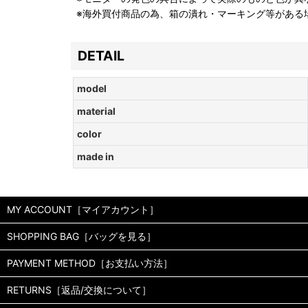
※海外買付商品の為、箱の潰れ・マーキング等がある
DETAIL
model
material
color
made in
MY ACCOUNT［マイアカウント］
SHOPPING BAG［バッグを見る］
PAYMENT METHOD［お支払い方法］
RETURNS［返品/交換について］