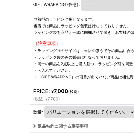
GIFT WRAPPING
(任意)
:
巾着型のラッピング袋となります。
当店では商品にラッピング包装は行なっておりません。
ラッピング袋を商品と一緒に同梱させて頂き、お客様の
［注意事項］
・ラッピング袋のサイズは、当店のほうでその商品に合
・ラッピング袋のみの販売は行なっておりません。
・同一の商品を2点以上ご購入且つ、ラッピング袋を同数
トへ入れてください。
・［GIFT WRAPPING］の項目が出ていない商品は梱
PRICE
:
7,000
¥
(税別)
(
税込
:
7,700
)
¥
数量
:
返品特約に関する重要事項