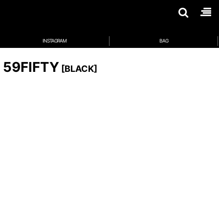
INSTAGRAM
BAG
 59FIFTY
[
BLACK
]