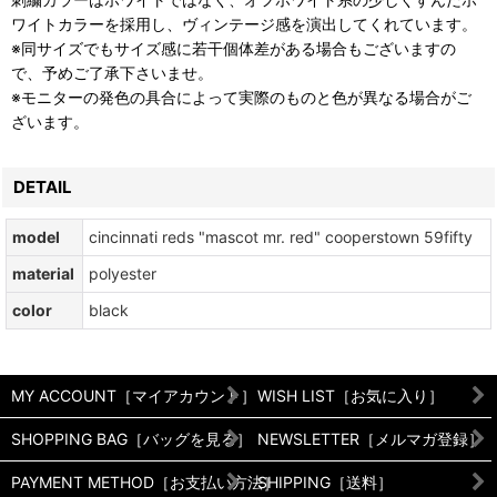
ワイトカラーを採用し、ヴィンテージ感を演出してくれています。
※同サイズでもサイズ感に若干個体差がある場合もございますの
で、予めご了承下さいませ。
※モニターの発色の具合によって実際のものと色が異なる場合がご
ざいます。
DETAIL
model
cincinnati reds "mascot mr. red" cooperstown 59fifty
material
polyester
color
black
MY ACCOUNT［マイアカウント］
WISH LIST［お気に入り］
SHOPPING BAG［バッグを見る］
NEWSLETTER［メルマガ登録］
PAYMENT METHOD［お支払い方法］
SHIPPING［送料］