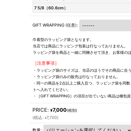
7 5/8（60.6cm）
GIFT WRAPPING
(任意)
:
巾着型のラッピング袋となります。
当店では商品にラッピング包装は行なっておりません。
ラッピング袋を商品と一緒に同梱させて頂き、お客様の
［注意事項］
・ラッピング袋のサイズは、当店のほうでその商品に合
・ラッピング袋のみの販売は行なっておりません。
・同一の商品を2点以上ご購入且つ、ラッピング袋を同数
トへ入れてください。
・［GIFT WRAPPING］の項目が出ていない商品は梱
PRICE
:
7,000
¥
(税別)
(
税込
:
7,700
)
¥
数量
: