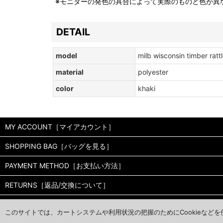
※モニターの発色の具合によって実際のものと色が異
DETAIL
model
milb wisconsin timber rattl
material
polyester
color
khaki
MY ACCOUNT［マイアカウント］
SHOPPING BAG［バッグを見る］
PAYMENT METHOD［お支払い方法］
RETURNS［返品/交換について］
CALENDER［営業日カレンダー］
このサイトでは、カートシステムや利用状況の把握のためにCookieなど