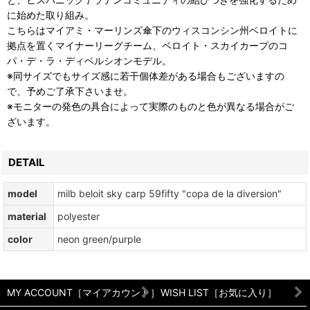
に始めた取り組み。
こちらはマイアミ・マーリンズ傘下のウィスコンシン州ベロイトに
拠点を置くマイナーリーグチーム、ベロイト・スカイカープのコ
パ・デ・ラ・ディベルシオンモデル。
※同サイズでもサイズ感に若干個体差がある場合もございますの
で、予めご了承下さいませ。
※モニターの発色の具合によって実際のものと色が異なる場合がご
ざいます。
DETAIL
model
milb beloit sky carp 59fifty "copa de la diversion"
material
polyester
color
neon green/purple
MY ACCOUNT［マイアカウント］
WISH LIST［お気に入り］