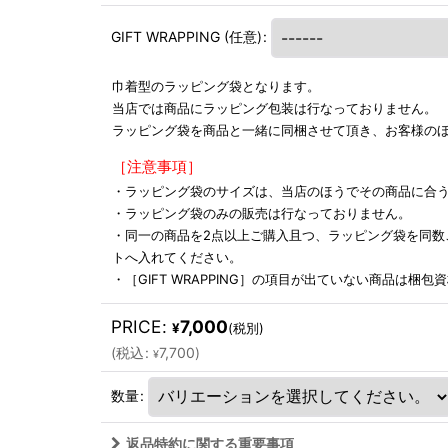
GIFT WRAPPING
(任意)
:
巾着型のラッピング袋となります。
当店では商品にラッピング包装は行なっておりません。
ラッピング袋を商品と一緒に同梱させて頂き、お客様の
［注意事項］
・ラッピング袋のサイズは、当店のほうでその商品に合
・ラッピング袋のみの販売は行なっておりません。
・同一の商品を2点以上ご購入且つ、ラッピング袋を同数
トへ入れてください。
・［GIFT WRAPPING］の項目が出ていない商品は梱
PRICE
:
7,000
¥
(税別)
(
税込
:
7,700
)
¥
数量
:
返品特約に関する重要事項