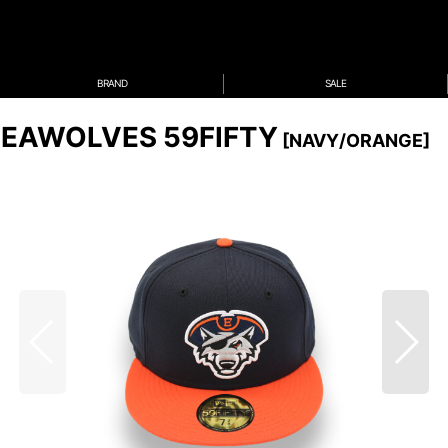
BRAND
SALE
 SEAWOLVES 59FIFTY
[
NAVY/ORANGE
]