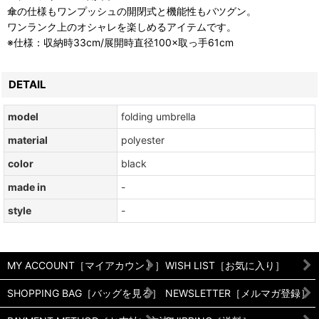
傘の仕様もワンプッシュの開閉式と機能性もバツグン。
ワンランク上のオシャレを楽しめるアイテムです。
※仕様：収納時33cm/展開時直径100×取っ手61cm
DETAIL
model
folding umbrella
material
polyester
color
black
made in
-
style
-
MY ACCOUNT［マイアカウント］
WISH LIST［お気に入り］
SHOPPING BAG［バッグを見る］
NEWSLETTER［メルマガ登録］