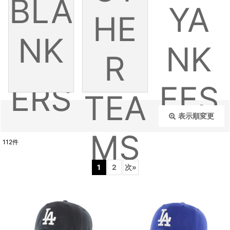
BLA
］
DO
ME
YA
HE
NK
DG
TS
NK
R
ERS
EES
TEA
表示順変更
閉じる
MS
112
件
表示数
:
1
2
次
»
在庫あり
並び順
: