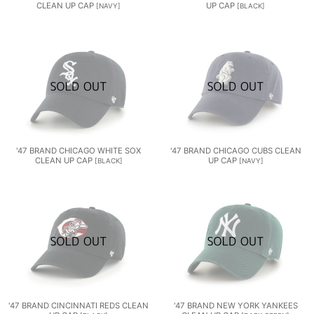
CLEAN UP CAP
UP CAP
[
NAVY
]
[
BLACK
]
'47 BRAND CHICAGO WHITE SOX
'47 BRAND CHICAGO CUBS CLEAN
CLEAN UP CAP
UP CAP
[
BLACK
]
[
NAVY
]
'47 BRAND CINCINNATI REDS CLEAN
'47 BRAND NEW YORK YANKEES