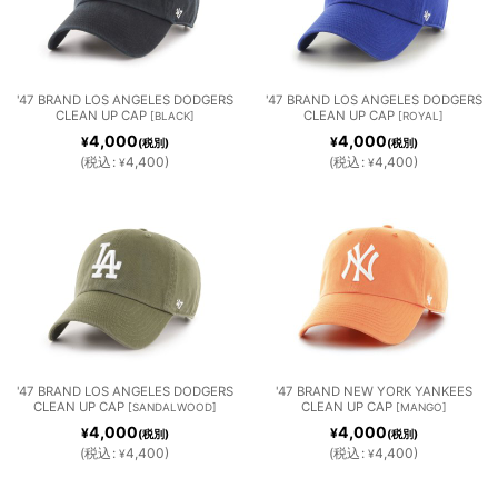
絞り込む
'47 BRAND LOS ANGELES DODGERS
'47 BRAND LOS ANGELES DODGERS
CLEAN UP CAP
CLEAN UP CAP
[
BLACK
]
[
ROYAL
]
4,000
4,000
¥
¥
(税別)
(税別)
(
税込
:
4,400
)
(
税込
:
4,400
)
¥
¥
'47 BRAND LOS ANGELES DODGERS
'47 BRAND NEW YORK YANKEES
CLEAN UP CAP
CLEAN UP CAP
[
SANDALWOOD
]
[
MANGO
]
4,000
4,000
¥
¥
(税別)
(税別)
(
税込
:
4,400
)
(
税込
:
4,400
)
¥
¥