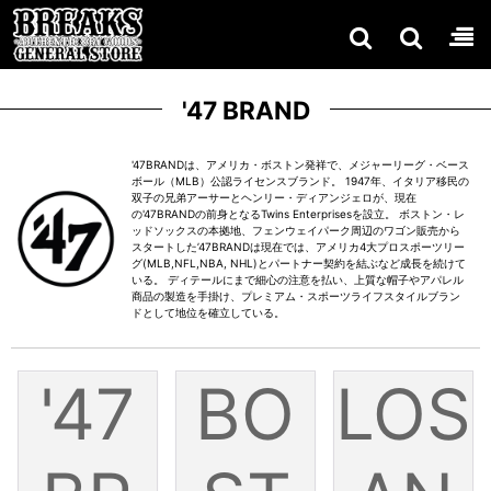
'47 BRAND
'47BRANDは、アメリカ・ボストン発祥で、メジャーリーグ・ベース
ボール（MLB）公認ライセンスブランド。 1947年、イタリア移民の
双子の兄弟アーサーとヘンリー・ディアンジェロが、現在
の'47BRANDの前身となるTwins Enterprisesを設立。 ボストン・レ
ッドソックスの本拠地、フェンウェイパーク周辺のワゴン販売から
スタートした’47BRANDは現在では、アメリカ4大プロスポーツリー
グ(MLB,NFL,NBA, NHL)とパートナー契約を結ぶなど成長を続けて
いる。 ディテールにまで細心の注意を払い、上質な帽子やアパレル
商品の製造を手掛け、プレミアム・スポーツライフスタイルブラン
ドとして地位を確立している。
'47
BO
LOS