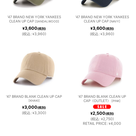
'47 BRAND NEW YORK YANKEES
'47 BRAND NEW YORK YANKEES
CLEAN UP CAP
CLEAN UP CAP
[
SANDALWOOD
]
[
NAVY
]
3,600
3,600
¥
¥
(税別)
(税別)
(
税込
:
3,960
)
(
税込
:
3,960
)
¥
¥
'47 BRAND BLANK CLEAN UP CAP
'47 BRAND BLANK CLEAN UP
[
KHAKI
]
CAP《OUTLET》
[
PINK
]
3,000
¥
(税別)
2,500
(
税込
:
3,300
)
¥
¥
(税別)
(
税込
:
2,750
)
¥
RETAIL PRICE
:
4,000
¥