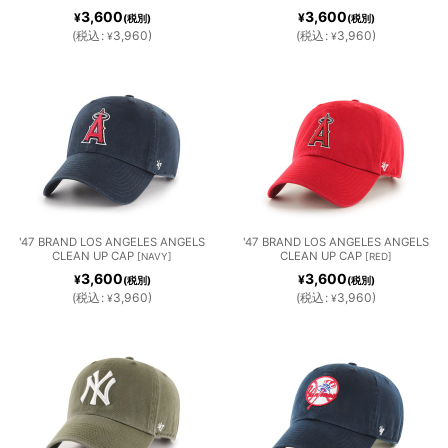
3,600
3,600
¥
¥
(税別)
(税別)
(
税込
:
3,960
)
(
税込
:
3,960
)
¥
¥
'47 BRAND LOS ANGELES ANGELS
'47 BRAND LOS ANGELES ANGELS
CLEAN UP CAP
CLEAN UP CAP
[
NAVY
]
[
RED
]
3,600
3,600
¥
¥
(税別)
(税別)
(
税込
:
3,960
)
(
税込
:
3,960
)
¥
¥