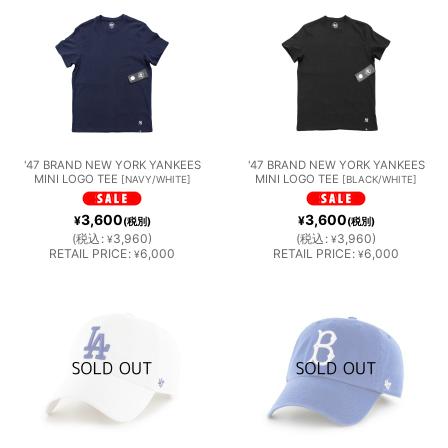
'47 BRAND NEW YORK YANKEES
'47 BRAND NEW YORK YANKEES
MINI LOGO TEE
MINI LOGO TEE
[
NAVY/WHITE
]
[
BLACK/WHITE
]
3,600
3,600
¥
¥
(税別)
(税別)
(
税込
:
3,960
)
(
税込
:
3,960
)
¥
¥
RETAIL PRICE
:
6,000
RETAIL PRICE
:
6,000
¥
¥