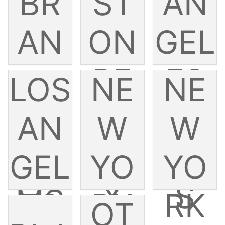
BR
ST
AN
AN
ON
GEL
RE
ES
D［
LOS
NE
NE
D
AN
ALL
AN
W
W
SO
GEL
ITE
GEL
YO
YO
X
S
MS
ES
RK
RK
OT