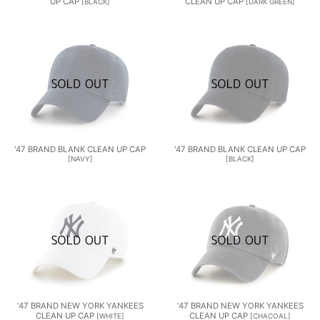
UP CAP
CLEAN UP CAP
[
BLACK
]
[
DARK GREEN
]
'47 BRAND BLANK CLEAN UP CAP
'47 BRAND BLANK CLEAN UP CAP
[
NAVY
]
[
BLACK
]
'47 BRAND NEW YORK YANKEES
'47 BRAND NEW YORK YANKEES
CLEAN UP CAP
CLEAN UP CAP
[
WHITE
]
[
CHACOAL
]