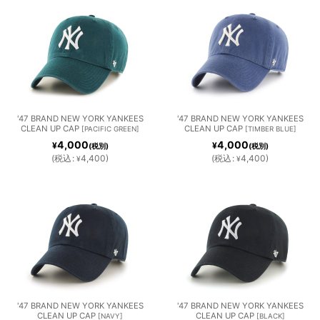
'47 BRAND NEW YORK YANKEES
'47 BRAND NEW YORK YANKEES
CLEAN UP CAP
CLEAN UP CAP
[
PACIFIC GREEN
]
[
TIMBER BLUE
]
4,000
4,000
¥
¥
(税別)
(税別)
(
税込
:
4,400
)
(
税込
:
4,400
)
¥
¥
'47 BRAND NEW YORK YANKEES
'47 BRAND NEW YORK YANKEES
CLEAN UP CAP
CLEAN UP CAP
[
NAVY
]
[
BLACK
]