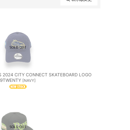
閉じる
T TIGERS
HOUSTON ASTROS
TA TWINS
NEW YORK METS
SAN FRANCISCO
IA PHILLIES
GIANTS
INGTON
S 2024 CITY CONNECT SKATEBOARD LOGO
MLB OTHER TEAMS
ONALS
9TWENTY
[
NAVY
]