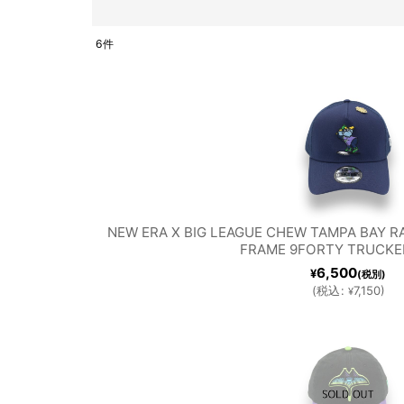
6
件
CHICAGO CUBS
CHICAGO 
表示数
:
LOS ANGELES DODGERS
MIAMI 
在庫あり
並び順
:
NEW YORK YANKEES
OAKLAND 
NEW ERA X BIG LEAGUE CHEW TAMPA BAY 
SEATTLE MARINERS
TAMPA B
FRAME 9FORTY TRUCKE
6,500
¥
(税別)
(
税込
:
7,150
)
¥
MiLB
COL