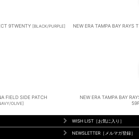
NECT 9TWENTY
NEW ERA TAMPA BAY RAYS T
[
BLACK/PURPLE
]
A FIELD SIDE PATCH
NEW ERA TAMPA BAY RA
59
NAVY/OLIVE
]
WISH LIST［お気に入り］
NEWSLETTER［メルマガ登録］