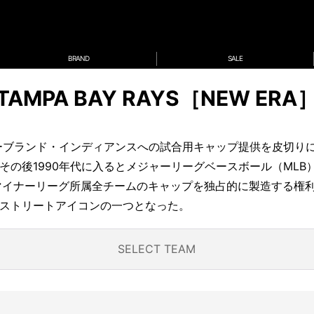
BRAND
SALE
TAMPA BAY RAYS［NEW ERA
リーブランド・インディアンスへの試合用キャップ提供を皮切り
その後1990年代に入るとメジャーリーグベースボール（MLB
マイナーリーグ所属全チームのキャップを独占的に製造する権利を
ストリートアイコンの一つとなった。
SELECT TEAM
ARI
ORATION
TV SHOW
DIAMO