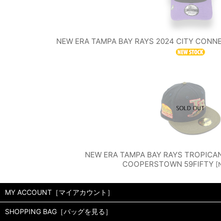
NEW ERA TAMPA BAY RAYS 2024 CITY CON
NEW ERA TAMPA BAY RAYS TROPICAN
COOPERSTOWN 59FIFTY
[
MY ACCOUNT［マイアカウント］
SHOPPING BAG［バッグを見る］