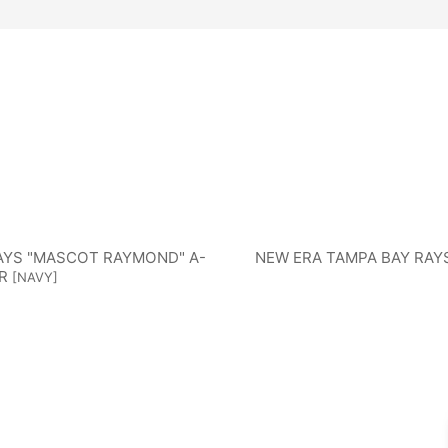
CLEVELAND
WHITE SOX
DETROI
GUARDIANS
MARLINS
MILWAUKEE BREWERS
MINNESO
ATHLETICS
PITTSBURGH PIRATES
PHILADELPH
絞り込む
WASH
RAYS "MASCOT RAYMOND" A-
NEW ERA TAMPA BAY RAY
AY RAYS
TEXAS RANGERS
NATI
R
[
NAVY
]
LEGE
OTHER LEAGUE TEAMS