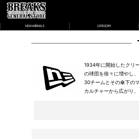
NEW ARRIVALS
CATEGORY
1934年に開始したク
の球団を徐々に増やし、
30チームとその傘下の
カルチャーから広がり、
NEW ERA［ALL ITEMS］
COLLAB