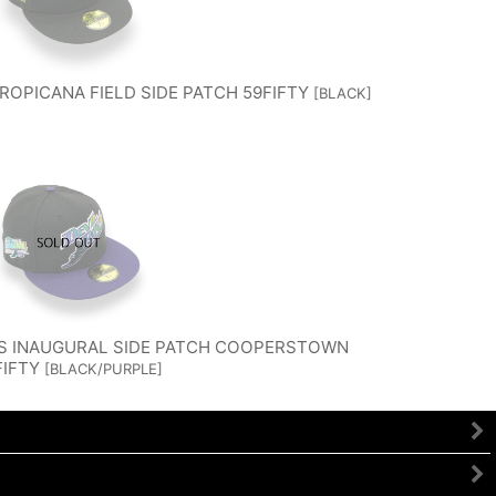
ROPICANA FIELD SIDE PATCH 59FIFTY
[
BLACK
]
YS INAUGURAL SIDE PATCH COOPERSTOWN
FIFTY
[
BLACK/PURPLE
]