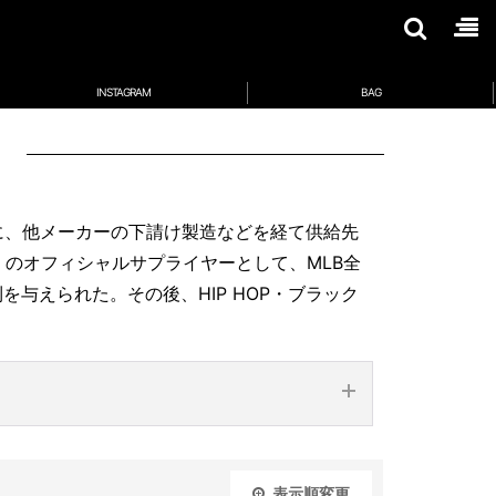
INSTAGRAM
BAG
］
に、他メーカーの下請け製造などを経て供給先
）のオフィシャルサプライヤーとして、MLB全
与えられた。その後、HIP HOP・ブラック
ZONA
BALTIMORE ORIOLES
NDBACKS
表示順変更