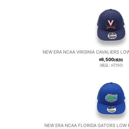
NEW ERA NCAA VIRGINIA CAVALIERS LOW
6,500
¥
(税別)
(
税込
:
7,150
)
¥
NEW ERA NCAA FLORIDA GATORS LOW P