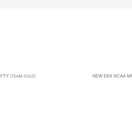
TV
ATI
SHOW
N
DI
CAG
CLEVEL
DE
ND
O
AND
絞り込む
IFTY
NEW ERA NCAA MI
[
TEAM GOLD
]
ITE
GUARDI
TI
AMI
MILWA
MI
OX
ANS
LIN
UKEE
O