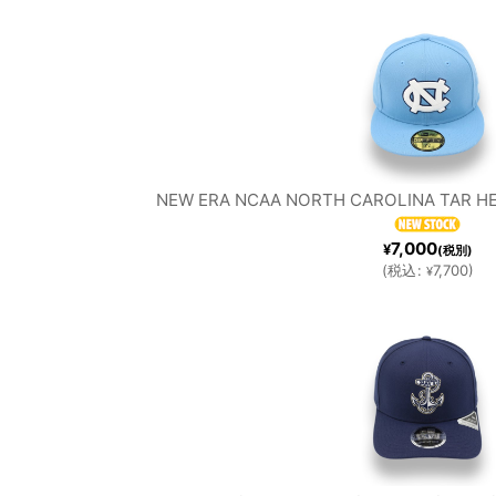
RS
CO
MiLB
G
NEW ERA NCAA NORTH CAROLINA TAR HE
7,000
¥
(税別)
(
税込
:
7,700
)
¥