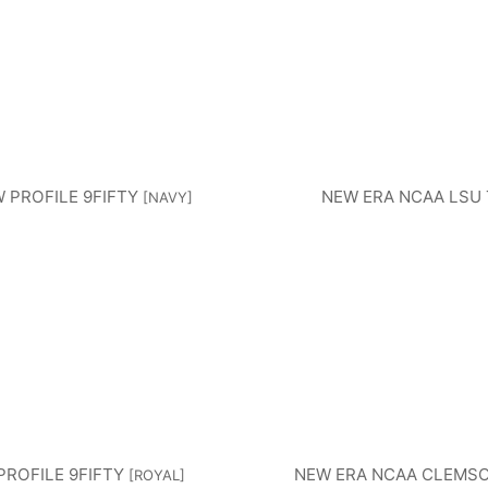
 PROFILE 9FIFTY
NEW ERA NCAA LSU 
[
NAVY
]
ROFILE 9FIFTY
NEW ERA NCAA CLEMSO
[
ROYAL
]