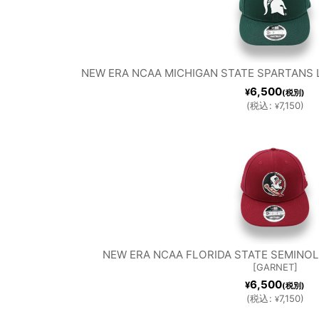
NEW ERA NCAA MICHIGAN STATE SPARTANS 
6,500
¥
(税別)
(
税込
:
7,150
)
¥
NEW ERA NCAA FLORIDA STATE SEMINOL
[
GARNET
]
6,500
¥
(税別)
(
税込
:
7,150
)
¥