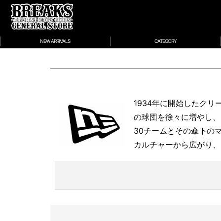
NEW ARRIVALS
CATEGORY
1934年に開始したク
の球団を徐々に増やし、
30チームとその傘下の
カルチャーから広がり、
NEW
CO