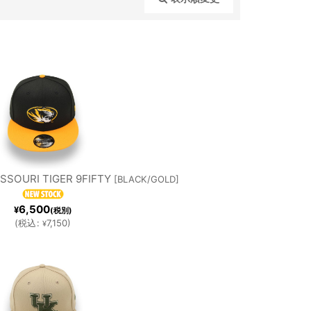
閉じる
A
ORE
AMO
ORIOLE
TROI
HOUST
BAC
S
T
ON
KS
SSOURI TIGER 9FIFTY
[
BLACK/GOLD
]
GERS
ASTRO
6,500
¥
(税別)
(
税込
:
7,150
)
¥
NNES
NEW
S
TA
YORK