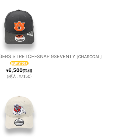
LS
IGERS STRETCH-SNAP 9SEVENTY
[
CHARCOAL
]
6,500
¥
(税別)
(
税込
:
7,150
)
¥