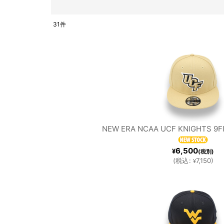
BOR
ERA［A
31
件
表示数
:
O
LL
在庫あり
CHI
ITEMS
CHICAG
並び順
:
］
O CUBS
NEW ERA NCAA UCF KNIGHTS 9F
WH
6,500
¥
(税別)
(
税込
:
7,150
)
¥
LOS
MI
S
ANGELE
MAR