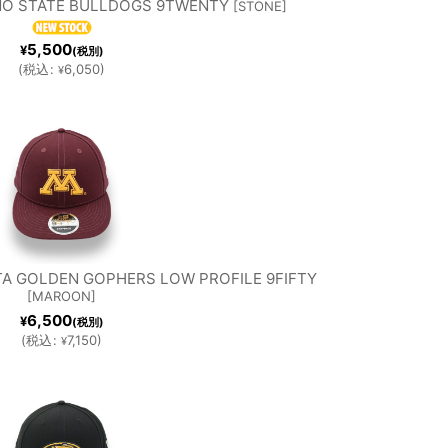
NO STATE BULLDOGS 9TWENTY
[
STONE
]
5,500
¥
(税別)
(
税込
:
6,050
)
¥
A GOLDEN GOPHERS LOW PROFILE 9FIFTY
[
MAROON
]
6,500
¥
(税別)
(
税込
:
7,150
)
¥