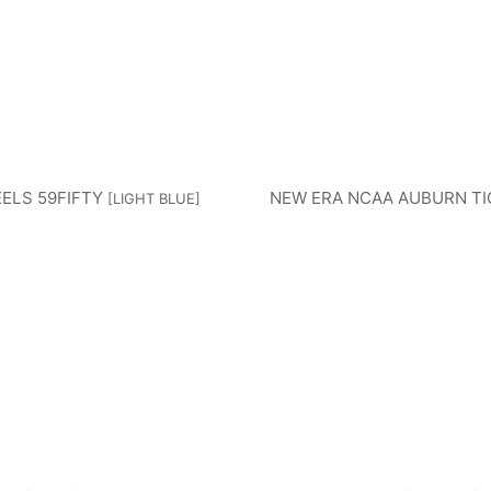
OTHER
A
LLE
LEAGUE
E
TEAMS
ELS 59FIFTY
NEW ERA NCAA AUBURN T
[
LIGHT BLUE
]