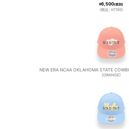
6,500
¥
(税別)
(
税込
:
7,150
)
¥
NEW ERA NCAA OKLAHOMA STATE COWBO
[
ORANGE
]