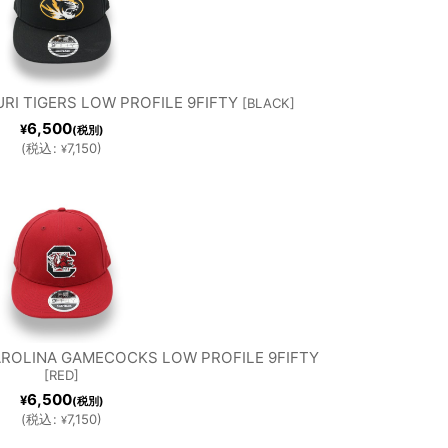
RI TIGERS LOW PROFILE 9FIFTY
[
BLACK
]
6,500
¥
(税別)
(
税込
:
7,150
)
¥
ROLINA GAMECOCKS LOW PROFILE 9FIFTY
[
RED
]
6,500
¥
(税別)
(
税込
:
7,150
)
¥