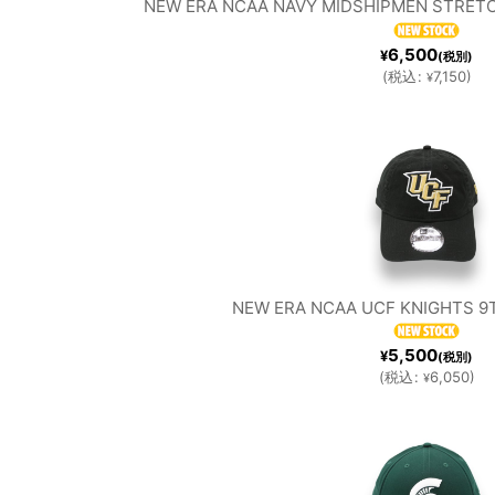
NEW ERA NCAA NAVY MIDSHIPMEN STRET
6,500
¥
(税別)
(
税込
:
7,150
)
¥
NEW ERA NCAA UCF KNIGHTS 
5,500
¥
(税別)
(
税込
:
6,050
)
¥