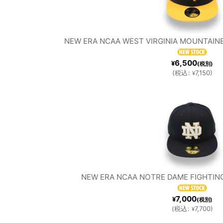
S
NEW ERA NCAA WEST VIRGINIA MOUNTAINE
NEW
OA
DODGE
6,500
¥
(税別)
(
税込
:
7,150
)
¥
YORK
N
RS
YANKEE
ATH
SEATTL
TA
S
I
E
B
NEW ERA NCAA NOTRE DAME FIGHTING 
7,000
¥
(税別)
MARINE
RA
(
税込
:
7,700
)
¥