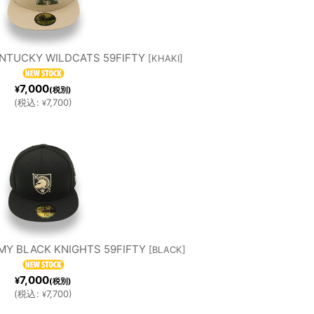
INS
METS
NTUCKY WILDCATS 59FIFTY
[
KHAKI
]
ILAD
SAN
7,000
¥
(税別)
(
税込
:
7,700
)
¥
PHIA
FRANCI
LLIE
SCO
SHI
MLB
S
GIANTS
TON
OTHER
MY BLACK KNIGHTS 59FIFTY
[
BLACK
]
7,000
¥
(税別)
TION
TEAMS
(
税込
:
7,700
)
¥