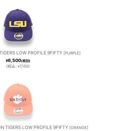
TIGERS LOW PROFILE 9FIFTY
[
PURPLE
]
6,500
¥
(税別)
(
税込
:
7,150
)
¥
N TIGERS LOW PROFILE 9FIFTY
[
ORANGE
]