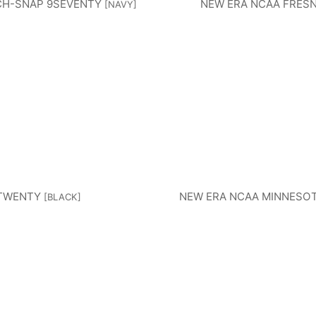
CH-SNAP 9SEVENTY
NEW ERA NCAA FRES
[
NAVY
]
9TWENTY
NEW ERA NCAA MINNESOT
[
BLACK
]