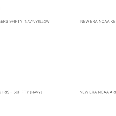
S
BREWE
TW
ERS 9FIFTY
NEW ERA NCAA KE
[
NAVY/YELLOW
]
KLA
PITTSB
PH
RS
D
URGH
EL
LET
PIRATE
PHI
MPA
TEXAS
WA
CS
S
AY
RANGE
NG
IRISH 59FIFTY
NEW ERA NCAA AR
[
NAVY
]
YS
RS
NA