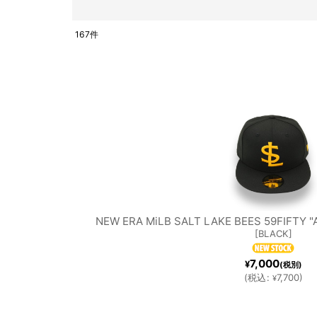
BOR
ERA［A
167
件
表示数
:
O
LL
在庫あり
CHI
ITEMS
CHICAG
並び順
:
］
O CUBS
WH
NEW ERA MiLB SALT LAKE BEES 59FIFTY 
[
BLACK
]
LOS
MI
S
7,000
¥
(税別)
(
税込
:
7,700
)
¥
ANGELE
MAR