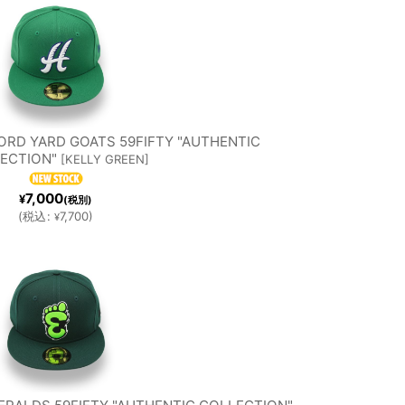
INS
METS
ILAD
SAN
PHIA
FRANCI
ORD YARD GOATS 59FIFTY "AUTHENTIC
ECTION"
[
KELLY GREEN
]
LLIE
SCO
7,000
¥
(税別)
(
税込
:
7,700
)
¥
SHI
MLB
S
GIANTS
TON
OTHER
TION
TEAMS