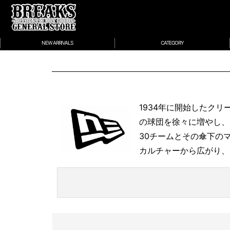
NEW ARRIVALS
CATEGORY
1934年に開始したク
の球団を徐々に増やし、
30チームとその傘下の
カルチャーから広がり、
NEW
CO