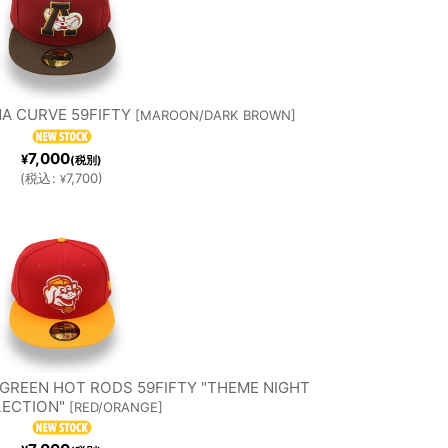
A CURVE 59FIFTY
[
MAROON/DARK BROWN
]
7,000
¥
(税別)
(
税込
:
7,700
)
¥
GREEN HOT RODS 59FIFTY "THEME NIGHT
ECTION"
[
RED/ORANGE
]