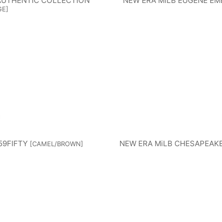
"AUTHENTIC COLLECTION"
NEW ERA MiLB EUGENE EM
OTHER
GE
]
A
LLE
LEAGUE
E
TEAMS
59FIFTY
NEW ERA MiLB CHESAPEAKE
[
CAMEL/BROWN
]