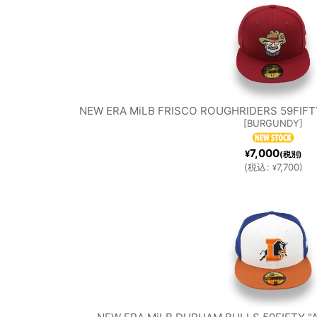
S
NEW
OA
DODGE
YORK
N
NEW ERA MiLB FRISCO ROUGHRIDERS 59FIF
RS
[
BURGUNDY
]
YANKEE
ATH
7,000
¥
(税別)
(
税込
:
7,700
)
¥
SEATTL
TA
S
I
E
B
MARINE
RA