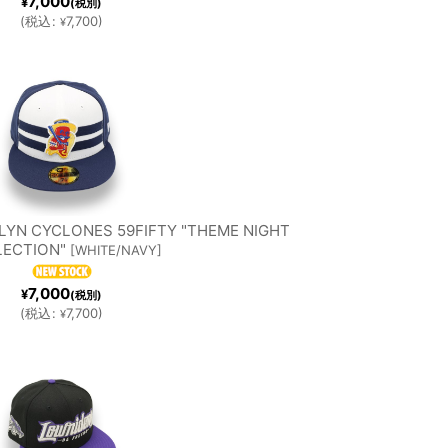
7,000
¥
(税別)
(
税込
:
7,700
)
¥
LYN CYCLONES 59FIFTY "THEME NIGHT
ECTION"
[
WHITE/NAVY
]
7,000
¥
(税別)
(
税込
:
7,700
)
¥