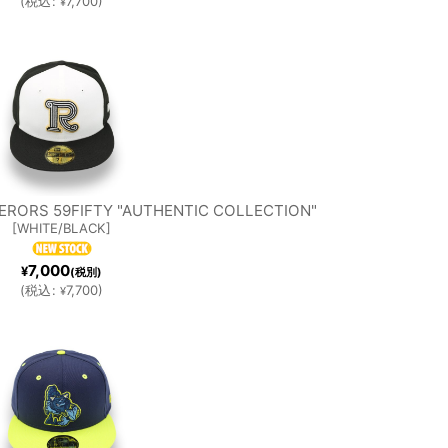
(
税込
:
7,700
)
¥
ERORS 59FIFTY "AUTHENTIC COLLECTION"
[
WHITE/BLACK
]
7,000
¥
(税別)
(
税込
:
7,700
)
¥