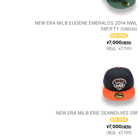
NEW ERA MiLB EUGENE EMERALDS 2014 NWL
59FIFTY
[
GREEN
]
7,000
¥
(税別)
(
税込
:
7,700
)
¥
NEW ERA MiLB ERIE SEAWOLVES 59F
7,000
¥
(税別)
(
税込
:
7,700
)
¥