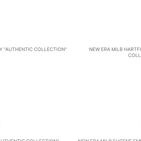
S
BREWE
TW
KLA
PITTSB
PH
RS
D
URGH
EL
TY "AUTHENTIC COLLECTION"
NEW ERA MiLB HARTF
COLL
LET
PIRATE
PHI
MPA
TEXAS
WA
CS
S
AY
RANGE
NG
YS
RS
NA