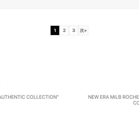
TV
ATI
SHOW
N
DI
1
2
3
次
»
CAG
CLEVEL
DE
ND
O
AND
絞り込む
ITE
GUARDI
TI
"AUTHENTIC COLLECTION"
NEW ERA MiLB ROCHE
CO
AMI
MILWA
MI
OX
ANS
LIN
UKEE
O