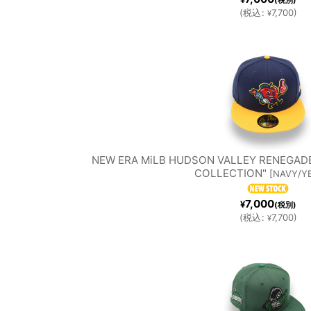
(税別)
(
税込
:
7,700
)
¥
NEW ERA MiLB HUDSON VALLEY RENEGADE
COLLECTION"
[
NAVY/Y
7,000
¥
(税別)
(
税込
:
7,700
)
¥