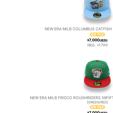
NEW ERA MiLB COLUMBUS CATFISH 
7,000
¥
(税別)
(
税込
:
7,700
)
¥
NEW ERA MiLB FRISCO ROUGHRIDERS 59FIFT
[
GREEN/RED
]
7,000
¥