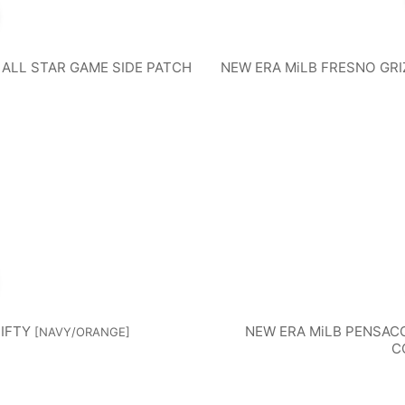
 ALL STAR GAME SIDE PATCH
NEW ERA MiLB FRESNO GRI
IFTY
NEW ERA MiLB PENSAC
[
NAVY/ORANGE
]
C