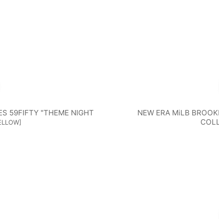
S 59FIFTY "THEME NIGHT
NEW ERA MiLB BROOK
COLL
ELLOW
]