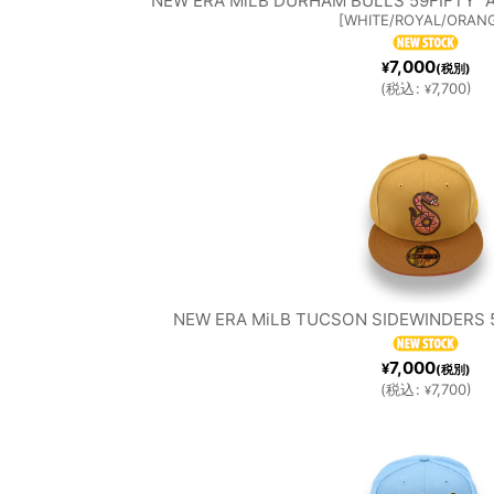
NEW ERA MiLB DURHAM BULLS 59FIFTY 
[
WHITE/ROYAL/ORAN
RS
CO
7,000
¥
(税別)
MiLB
(
税込
:
7,700
)
¥
G
NEW ERA MiLB TUCSON SIDEWINDERS 
7,000
¥
(税別)
(
税込
:
7,700
)
¥