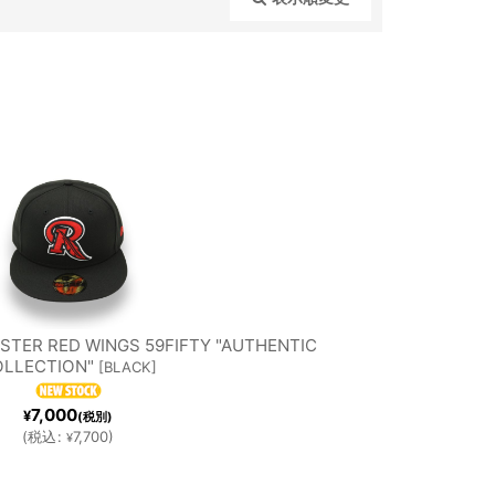
閉じる
A
ORE
AMO
ORIOLE
TROI
HOUST
BAC
S
T
ON
KS
GERS
ASTRO
STER RED WINGS 59FIFTY "AUTHENTIC
LLECTION"
[
BLACK
]
NNES
NEW
S
7,000
¥
(税別)
(
税込
:
7,700
)
¥
TA
YORK