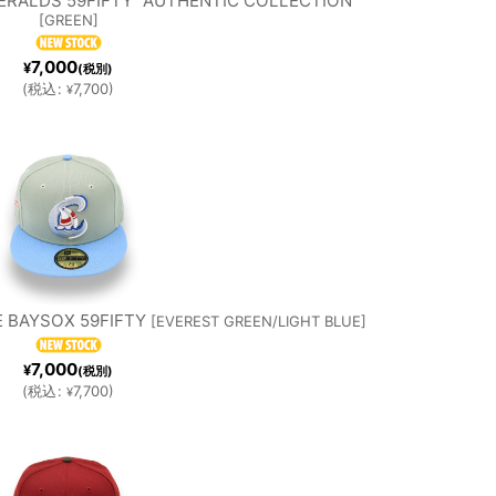
ERALDS 59FIFTY "AUTHENTIC COLLECTION"
[
GREEN
]
LS
7,000
¥
(税別)
(
税込
:
7,700
)
¥
 BAYSOX 59FIFTY
[
EVEREST GREEN/LIGHT BLUE
]
7,000
¥
(税別)
(
税込
:
7,700
)
¥