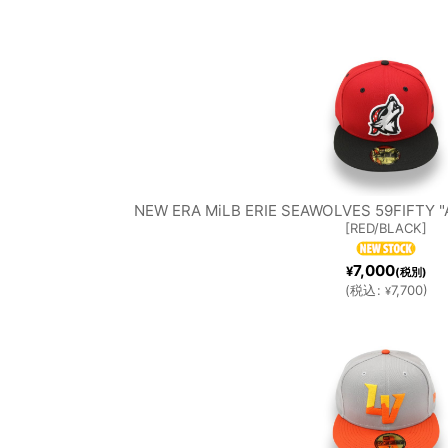
NEW ERA MiLB ERIE SEAWOLVES 59FIFTY 
[
RED/BLACK
]
7,000
¥
(税別)
(
税込
:
7,700
)
¥