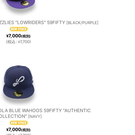
ZZLIES "LOWRIDERS" 59FIFTY
[
BLACK/PURPLE
]
7,000
¥
(税別)
(
税込
:
7,700
)
¥
OLA BLUE WAHOOS 59FIFTY "AUTHENTIC
OLLECTION"
[
NAVY
]
7,000
¥
(税別)